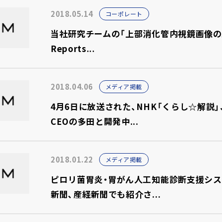
2018.05.14
コーポレート
当社研究チームの「上部消化管内視鏡画像のAI自
Reports...
2018.04.06
メディア掲載
4月6日に放送された、NHK「くらし☆解説」
CEOの多田と開発中...
2018.01.22
メディア掲載
ピロリ菌胃炎・胃がん人工知能診断支援シス
新聞、産経新聞でも紹介さ...