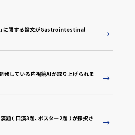
る論文がGastrointestinal
究開発している内視鏡AIが取り上げられま
演題（ 口演3題、ポスター2題 ）が採択さ