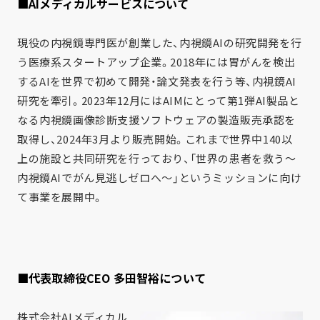
■AIメディカルサービスについて
現役の内視鏡専門医が創業した、内視鏡AIの研究開発を行
う医療系スタートアップ企業。2018年には胃がんを検出
するAIを世界で初めて開発・論文発表を行う等、内視鏡AI
研究を牽引。2023年12月にはAIMにとって第1弾AI製品と
なる内視鏡画像診断支援ソフトウェアの製造販売承認を
取得し、2024年3月より販売開始。これまで世界中140以
上の施設と共同研究を行っており、「世界の患者を救う～
内視鏡AIでがん見逃しゼロへ～」というミッションに向け
て事業を展開中。
■代表取締役CEO 多田智裕について
株式会社AIメディカル