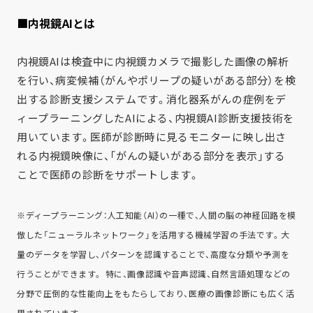
■
内視鏡AIとは
内視鏡AIは検査中に内視鏡カメラで撮影した画像の解析
を行い、病変候補（がんやポリープの疑いがある部分）を検
出する診断支援システムです。消化器系がんの症例をデ
ィープラーニングしたAIによる、内視鏡AI診断支援技術を
用いています。医師が診断時に見るモニターに映し出さ
れる内視鏡映像に、「がんの疑いがある部分を表示」する
ことで医師の診断をサポートします。
※ディープラーニング：人工知能（AI）の一種で、人間の脳の神経回路を模
倣した「ニューラルネットワーク」を活用する機械学習の手法です。大
量のデータを学習し、パターンを認識することで、高度な分類や予測を
行うことができます。 特に、画像認識や音声認識、自然言語処理などの
分野で圧倒的な性能向上をもたらしており、医療の画像診断にも広く活
用されています。