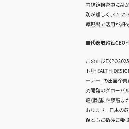
内視鏡検査中にAI
別が難しく、4.5-
療現場で活用が期
■代表取締役CEO
このたびEXPO2
ト「HEALTH DE
ーナー」の出展企業
究開発のグローバル
瘍（腺腫、粘膜層ま
おります。日本の叡
後ともご指導ご鞭