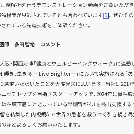
が画像解析を行うデモンストレーション動画をご覧いただ
25.8%程度が見逃されているとも言われています
[1]
。ぜひその
待されている先端技術をご体験ください。
・医師 多田智裕 コメント
025大阪・関西万博「健康とウェルビーイングウィーク」に連
SIGN 輝き、生きる ―Live Brighter―」において実施さ
に選定いただいたことを大変光栄に思います。
当社は201
ニッチトップを目指すスタートアップで、2024年に胃粘
たは粘膜下層にとどまっている早期胃がん）を検出支援する
智を結集した内視鏡AIで世界の患者を救うべく引き続き尽
撻のほどよろしくお願いいたします。