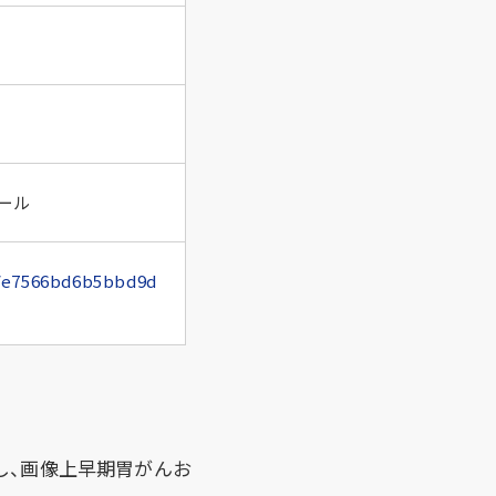
ホール
5/e7566bd6b5bbd9d
し、画像上早期胃がんお