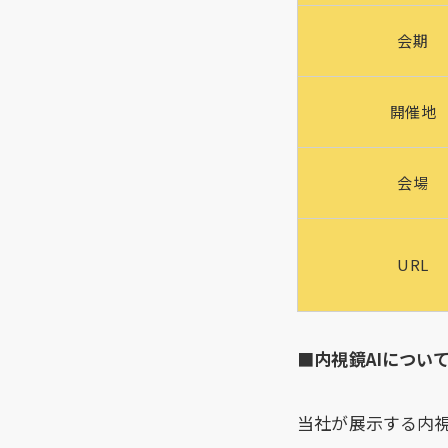
会期
開催地
会場
URL
■
内視鏡AIについ
当社が展示する内視