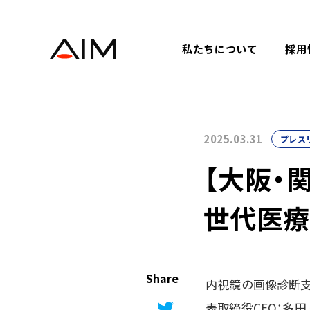
株式会社AIメディカルサービス
私たちについて
採用
2025.03.31
プレス
【大阪・
世代医療
内視鏡の画像診断支
表取締役CEO：多田