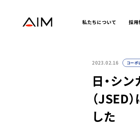
株式会社AIメディカルサービス
私たちについて
採用
2023.02.16
コーポ
日・シン
（JSE
した