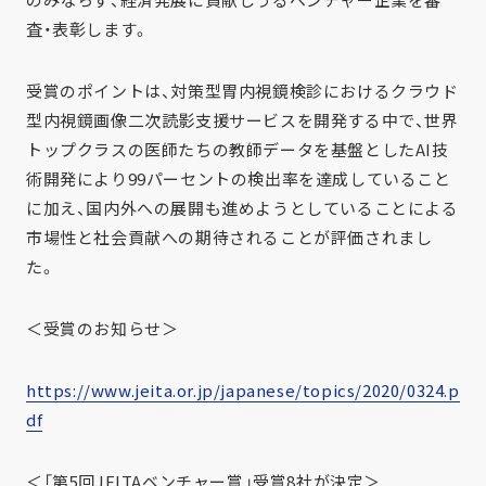
のみならず、経済発展に貢献しうるベンチャー企業を審
査・表彰します。
受賞のポイントは、対策型胃内視鏡検診におけるクラウド
型内視鏡画像二次読影支援サービスを開発する中で、世界
トップクラスの医師たちの教師データを基盤としたAI技
術開発により99パーセントの検出率を達成していること
に加え、国内外への展開も進めようとしていることによる
市場性と社会貢献への期待されることが評価されまし
た。
＜受賞のお知らせ＞
https://www.jeita.or.jp/japanese/topics/2020/0324.p
df
＜「第5回JEITAベンチャー賞」受賞8社が決定＞