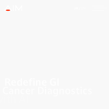
株式会社AIメディカル
JA
/
EN
Redefine GI
Cancer Diagnostics
with AI