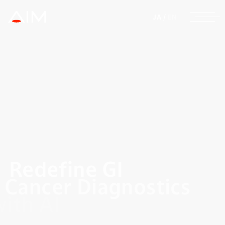
株式会社AIメディカル
JA
/
EN
Redefine GI
Cancer Diagnostics
with AI