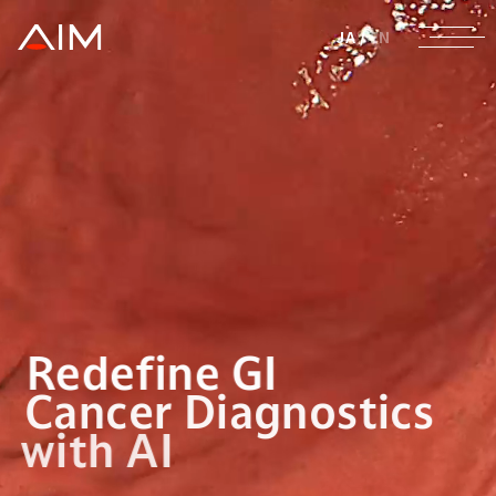
株式会社AIメディカル
JA
/
EN
Redefine GI
Cancer Diagnostics
with AI